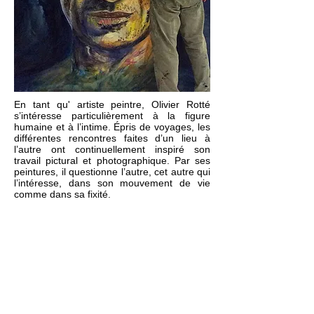
En tant qu' artiste peintre, Olivier Rotté
s’intéresse particulièrement à la figure
humaine et à l’intime. Épris de voyages, les
différentes rencontres faites d’un lieu à
l’autre ont continuellement inspiré son
travail pictural et photographique. Par ses
peintures, il questionne l’autre, cet autre qui
l’intéresse, dans son mouvement de vie
comme dans sa fixité.
Si au départ ces mosaïques d’individus, de
regards, de cultures et religions le fascinent,
il cherche l’intime derrière le premier
apparat. En allant trouver ces autres
lointains, il finit par les rapprocher dans
leurs contemporanéité, mais aussi à travers
leurs préoccupations, leur humanité et leur
beauté.